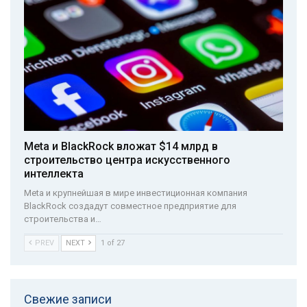
Meta и BlackRock вложат $14 млрд в
строительство центра искусственного
интеллекта
Meta и крупнейшая в мире инвестиционная компания
BlackRock создадут совместное предприятие для
строительства и…
PREV
NEXT
1 of 27
Свежие записи