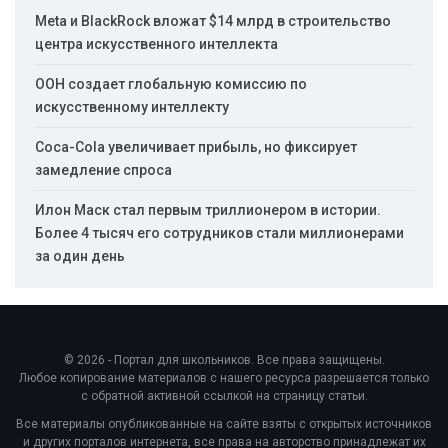
Meta и BlackRock вложат $14 млрд в строительство
центра искусственного интеллекта
ООН создает глобальную комиссию по
искусственному интеллекту
Coca-Cola увеличивает прибыль, но фиксирует
замедление спроса
Илон Маск стал первым триллионером в истории.
Более 4 тысяч его сотрудников стали миллионерами
за один день
© 2026 - Портал для школьников. Все права защищены.
Любое копирование материалов с нашего ресурса разрешается только
с обратной активной ссылкой на страницу статьи.
Все материалы опубликованные на сайте взяты с открытых источников
и других порталов интернета, все права на авторство принадлежат их