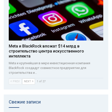
Meta и BlackRock вложат $14 млрд в
строительство центра искусственного
интеллекта
Meta и крупнейшая в мире инвестиционная компания
BlackRock создадут совместное предприятие для
строительства и…
PREV
NEXT
1 of 27
Свежие записи