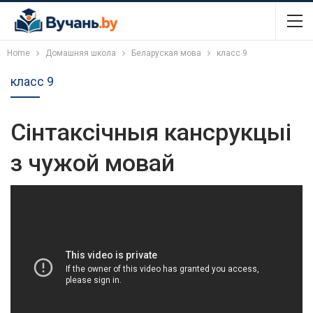
Home
Домашняя школа
Беларуская мова
класс 9
класс 9
Сінтаксічныя кансрукцыі
з чужой мовай