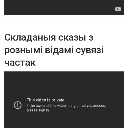
Складаныя сказы з
рознымі відамі сувязі
частак