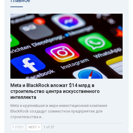
Главное
Meta и BlackRock вложат $14 млрд в
строительство центра искусственного
интеллекта
Meta и крупнейшая в мире инвестиционная компания
BlackRock создадут совместное предприятие для
строительства и…
PREV
NEXT
1 of 27