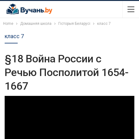
Home
Домашняя школа
Гісторыя Беларусі
класс 7
класс 7
§18 Война России с
Речью Посполитой 1654-
1667