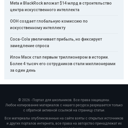
Meta и BlackRock вложат $14 млрд в строительство
центра искусственного интеллекта
ООН создает глобальную комиссию по
искусственному интеллекту
Coca-Cola увеличивает прибыль, но фиксирует
замедление спроса
Илон Маск стал первым триллионером в истории.
Более 4 тысяч его сотрудников стали миллионерами
за один день
© 2026 - Портал для школьников. Все права защищены.
Любое копирование материалов с нашего ресурса разрешается только
с обратной активной ссылкой на страницу статьи.
Все материалы опубликованные на сайте взяты с открытых источников
и других порталов интернета, все права на авторство принадлежат их