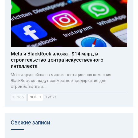
Meta и BlackRock вложат $14 млрд в
строительство центра искусственного
интеллекта
Meta и крупнейшая в мире инвестиционная компания
BlackRock создадут совместное предприятие для
строительства и…
PREV
NEXT
1 of 27
Свежие записи