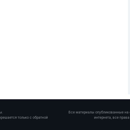
ы.
Все материалы опубликованные на с
решается только с обратной
интернета, все прав