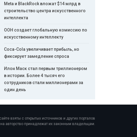
Meta и BlackRock вложат $14 млрд в
строительство центра искусственного
интеллекта
ООН создает глобальную комиссию по
искусственному интеллекту
Coca-Cola увеличивает прибыль, но
фиксирует замедление спроса
Илон Маск стал первым триллионером
в истории. Более 4 тысяч его
сотрудников стали миллионерами за
один день
айте взяты с открытых источников и других порталов
а на авторство принадлежат их законным владельцам.