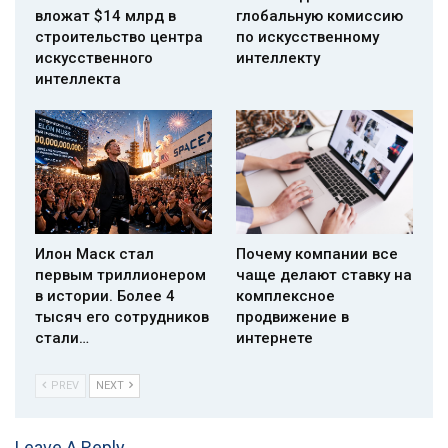
вложат $14 млрд в
глобальную комиссию
строительство центра
по искусственному
искусственного
интеллекту
интеллекта
Илон Маск стал
Почему компании все
первым триллионером
чаще делают ставку на
в истории. Более 4
комплексное
тысяч его сотрудников
продвижение в
стали…
интернете
PREV
NEXT
Leave A Reply