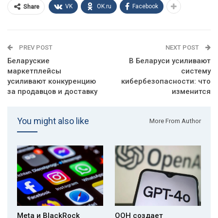
VK
OK.ru
Facebook
Share
PREV POST
NEXT POST
Беларуские
В Беларуси усиливают
маркетплейсы
систему
усиливают конкуренцию
кибербезопасности: что
за продавцов и доставку
изменится
You might also like
More From Author
Meta и BlackRock
ООН создает