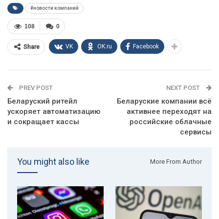
#новости компаний
108
0
VK
OK.ru
Facebook
Share
PREV POST
NEXT POST
Беларуский ритейл
Беларуские компании всё
ускоряет автоматизацию
активнее переходят на
и сокращает кассы
российские облачные
сервисы
You might also like
More From Author